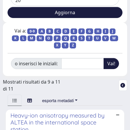
Vai a:
0-9
A
B
C
D
E
F
G
H
I
J
K
L
M
N
O
P
Q
R
S
T
U
V
W
X
Y
Z
o inserisci le iniziali:
Mostrati risultati da 9 a 11
di 11
esporta metadati
Heavy-ion anisotropy measured by
ALTEA in the international space
station