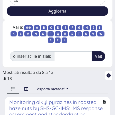
Vai a:
0-9
A
B
C
D
E
F
G
H
I
J
K
L
M
N
O
P
Q
R
S
T
U
V
W
X
Y
Z
o inserisci le iniziali:
Mostrati risultati da 8 a 13
di 13
esporta metadati
Monitoring alkyl pyrazines in roasted
hazelnuts by SHS-GC-IMS: IMS response
assessment and standardization