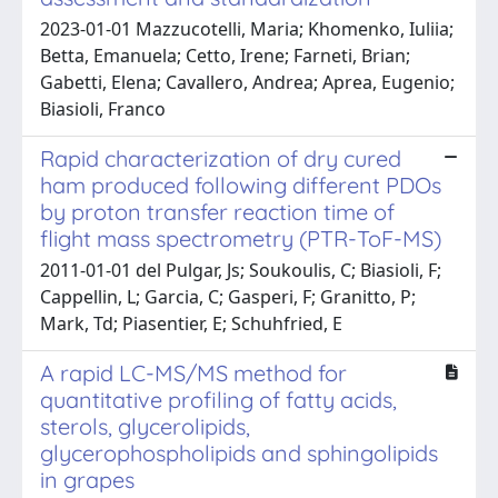
2023-01-01 Mazzucotelli, Maria; Khomenko, Iuliia;
Betta, Emanuela; Cetto, Irene; Farneti, Brian;
Gabetti, Elena; Cavallero, Andrea; Aprea, Eugenio;
Biasioli, Franco
Rapid characterization of dry cured
ham produced following different PDOs
by proton transfer reaction time of
flight mass spectrometry (PTR-ToF-MS)
2011-01-01 del Pulgar, Js; Soukoulis, C; Biasioli, F;
Cappellin, L; Garcia, C; Gasperi, F; Granitto, P;
Mark, Td; Piasentier, E; Schuhfried, E
A rapid LC-MS/MS method for
quantitative profiling of fatty acids,
sterols, glycerolipids,
glycerophospholipids and sphingolipids
in grapes