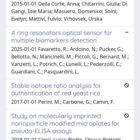
2015-01-01 Della Corte, Anna; Chitarrini, Giulia; Di
Gangi, Iole Maria; Masuero, Domenico; Soini,
Evelyn; Mattivi, Fulvio; Vrhovsek, Urska
A ring resonators optical sensor for
multiple biomarkers detection
2025-01-01 Favaretto, R.; Ardoino, N.; Pucker, G.;
Bellotto, N.; Mancinelli, M.; Piccoli, G.; Bernard, M.;
Vanzetti, L.; Potrich, C.; Lunelli, L.; Pederzolli, C.;
Guardiani, C.; Pasquardini, L.
Stable isotope ratio analysis for
authentication of red yeast rice
2017-01-01 Perini, M.; Carbone, G.; Camin, F.
Study on molecularly imprinted
nanoparticle modified microplates for
pseudo-ELISA assays
2018-01-01 Cenci, Lucia; Piotto, Chiara; Bettotti,