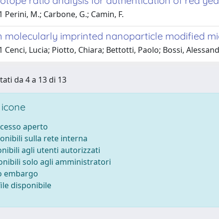
sotope ratio analysis for authentication of red yea
 Perini, M.; Carbone, G.; Camin, F.
n molecularly imprinted nanoparticle modified mi
 Cenci, Lucia; Piotto, Chiara; Bettotti, Paolo; Bossi, Alessan
tati da 4 a 13 di 13
 icone
ccesso aperto
onibili sulla rete interna
nibili agli utenti autorizzati
onibili solo agli amministratori
to embargo
le disponibile