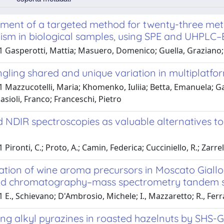
ment of a targeted method for twenty-three metab
ism in biological samples, using SPE and UHPLC
1 Gasperotti, Mattia; Masuero, Domenico; Guella, Graziano; 
gling shared and unique variation in multiplatfor
 Mazzucotelli, Maria; Khomenko, Iuliia; Betta, Emanuela; Gab
asioli, Franco; Franceschi, Pietro
 NDIR spectroscopies as valuable alternatives to
Pironti, C.; Proto, A.; Camin, Federica; Cucciniello, R.; Zarrell
cation of wine aroma precursors in Moscato Giall
uid chromatography–mass spectrometry tandem 
 E., Schievano; D'Ambrosio, Michele; I., Mazzaretto; R., Ferr
ing alkyl pyrazines in roasted hazelnuts by SHS