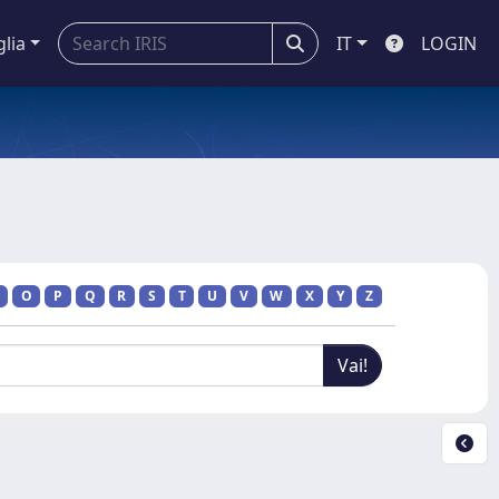
glia
IT
LOGIN
O
P
Q
R
S
T
U
V
W
X
Y
Z