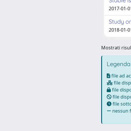
Stable i
2017-01-01
Study o
2018-01-01
Mostrati risul
Legenda
file ad a
file disp
file dispo
file disp
file sot
nessun fi