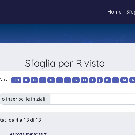
Home
Sfo
Sfoglia per Rivista
ai a:
0-9
A
B
C
D
E
F
G
H
I
J
K
L
M
N
o inserisci le iniziali:
tati da 4 a 13 di 13
esporta metadati