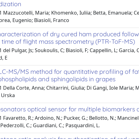
dization
 Mazzucotelli, Maria; Khomenko, Iuliia; Betta, Emanuela; Cett
rea, Eugenio; Biasioli, Franco
aracterization of dry cured ham produced follow
 time of flight mass spectrometry (PTR-ToF-MS)
del Pulgar, Js; Soukoulis, C; Biasioli, F; Cappellin, L; Garcia, 
d, E
LC-MS/MS method for quantitative profiling of fatty
hospholipids and sphingolipids in grapes
 Della Corte, Anna; Chitarrini, Giulia; Di Gangi, Iole Maria; 
 Urska
esonators optical sensor for multiple biomarkers 
Favaretto, R.; Ardoino, N.; Pucker, G.; Bellotto, N.; Mancinelli,
; Pederzolli, C.; Guardiani, C.; Pasquardini, L.