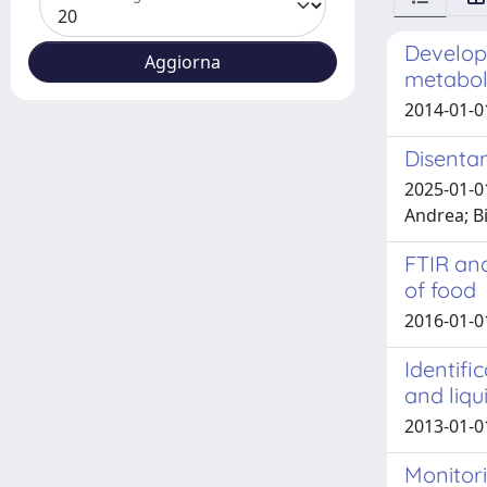
Develop
metabol
2014-01-0
Disentan
2025-01-01
Andrea; Bi
FTIR and
of food
2016-01-01 
Identifi
and liq
2013-01-01
Monitor