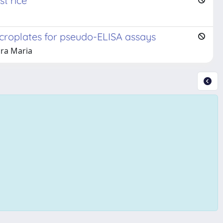
st rice
croplates for pseudo-ELISA assays
dra Maria