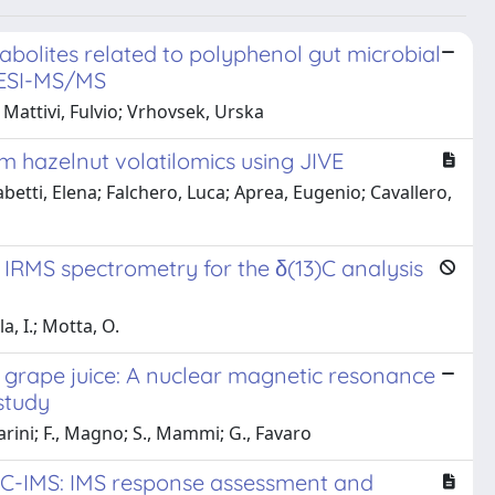
olites related to polyphenol gut microbial
–ESI-MS/MS
Mattivi, Fulvio; Vrhovsek, Urska
m hazelnut volatilomics using JIVE
etti, Elena; Falchero, Luca; Aprea, Eugenio; Cavallero,
 IRMS spectrometry for the δ(13)C analysis
a, I.; Motta, O.
o grape juice: A nuclear magnetic resonance
study
arini; F., Magno; S., Mammi; G., Favaro
-GC-IMS: IMS response assessment and