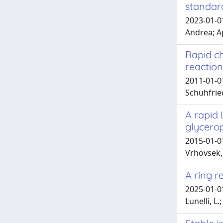
standar
2023-01-01
Andrea; Ap
Rapid ch
reaction
2011-01-01 
Schuhfrie
A rapid 
glycerop
2015-01-01
Vrhovsek,
A ring r
2025-01-01 
Lunelli, L.