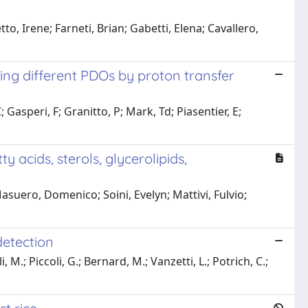
o, Irene; Farneti, Brian; Gabetti, Elena; Cavallero,
ing different PDOs by proton transfer
C; Gasperi, F; Granitto, P; Mark, Td; Piasentier, E;
 acids, sterols, glycerolipids,
Masuero, Domenico; Soini, Evelyn; Mattivi, Fulvio;
detection
 M.; Piccoli, G.; Bernard, M.; Vanzetti, L.; Potrich, C.;