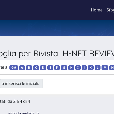
Home
Sfo
oglia per Rivista H-NET REVI
ai a:
0-9
A
B
C
D
E
F
G
H
I
J
K
L
M
N
o inserisci le iniziali:
tati da 2 a 4 di 4
esporta metadati