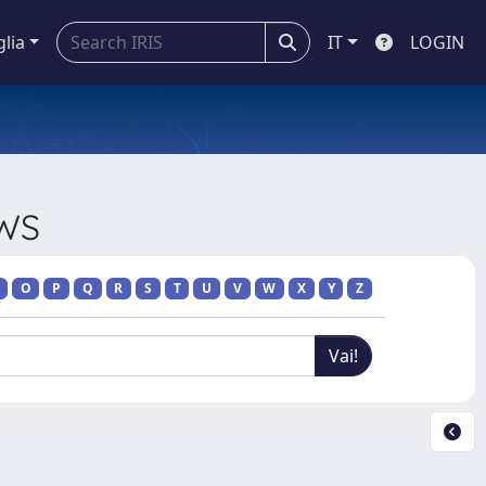
glia
IT
LOGIN
EWS
O
P
Q
R
S
T
U
V
W
X
Y
Z