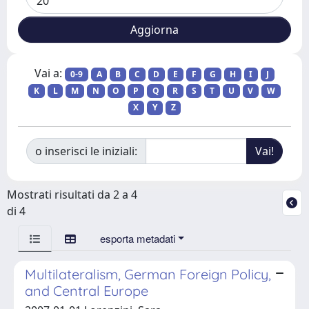
Vai a:
0-9
A
B
C
D
E
F
G
H
I
J
K
L
M
N
O
P
Q
R
S
T
U
V
W
X
Y
Z
o inserisci le iniziali:
Mostrati risultati da 2 a 4
di 4
esporta metadati
Multilateralism, German Foreign Policy,
and Central Europe