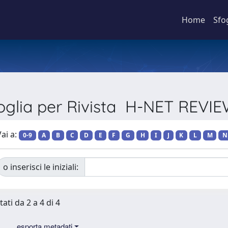
Home
Sfo
oglia per Rivista H-NET REVI
ai a:
0-9
A
B
C
D
E
F
G
H
I
J
K
L
M
N
o inserisci le iniziali:
tati da 2 a 4 di 4
esporta metadati