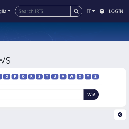
glia
IT
LOGIN
EWS
O
P
Q
R
S
T
U
V
W
X
Y
Z