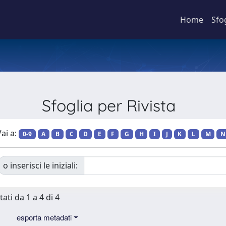
Home
Sfo
Sfoglia per Rivista
ai a:
0-9
A
B
C
D
E
F
G
H
I
J
K
L
M
N
o inserisci le iniziali:
tati da 1 a 4 di 4
esporta metadati