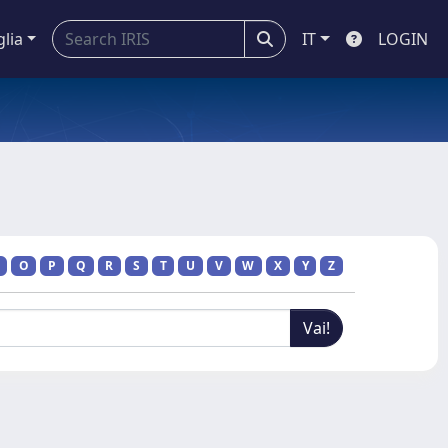
glia
IT
LOGIN
O
P
Q
R
S
T
U
V
W
X
Y
Z