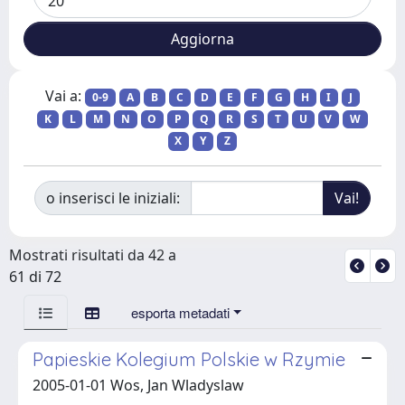
Vai a:
0-9
A
B
C
D
E
F
G
H
I
J
K
L
M
N
O
P
Q
R
S
T
U
V
W
X
Y
Z
o inserisci le iniziali:
Mostrati risultati da 42 a
61 di 72
esporta metadati
Papieskie Kolegium Polskie w Rzymie
2005-01-01 Wos, Jan Wladyslaw