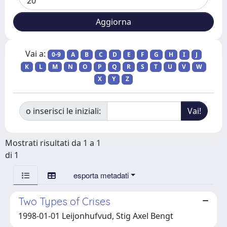
Vai a:
0-9
A
B
C
D
E
F
G
H
I
J
K
L
M
N
O
P
Q
R
S
T
U
V
W
X
Y
Z
o inserisci le iniziali:
Mostrati risultati da 1 a 1
di 1
esporta metadati
Two Types of Crises
1998-01-01 Leijonhufvud, Stig Axel Bengt