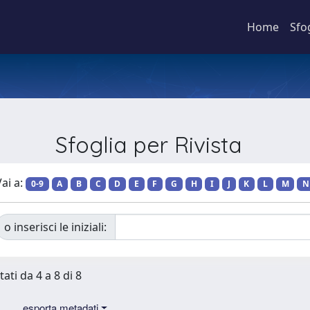
Home
Sfo
Sfoglia per Rivista
ai a:
0-9
A
B
C
D
E
F
G
H
I
J
K
L
M
N
o inserisci le iniziali:
tati da 4 a 8 di 8
esporta metadati