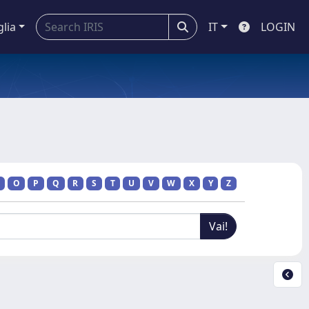
glia
IT
LOGIN
O
P
Q
R
S
T
U
V
W
X
Y
Z