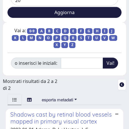
Vai a:
0-9
A
B
C
D
E
F
G
H
I
J
K
L
M
N
O
P
Q
R
S
T
U
V
W
X
Y
Z
o inserisci le iniziali:
Mostrati risultati da 2 a 2
di 2
esporta metadati
Shadows cast by retinal blood vessels
mapped in primary visual cortex