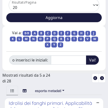
Risultati/Pagina
Vai a:
0-9
A
B
C
D
E
F
G
H
I
J
K
L
M
N
O
P
Q
R
S
T
U
V
W
X
Y
Z
o inserisci le iniziali:
Mostrati risultati da 5 a 24
di 28
esporta metadati
Idrolisi dei fanghi primari. Applicabilità