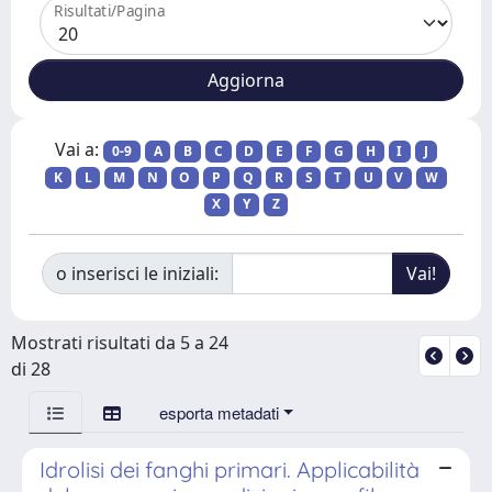
Risultati/Pagina
Vai a:
0-9
A
B
C
D
E
F
G
H
I
J
K
L
M
N
O
P
Q
R
S
T
U
V
W
X
Y
Z
o inserisci le iniziali:
Mostrati risultati da 5 a 24
di 28
esporta metadati
Idrolisi dei fanghi primari. Applicabilità