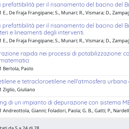
i prefattibilità per il risanamento del bacino del B
 E., De Fraja Frangipane; S., Munari; R., Vismara; D., Zampagl
i prefattibilità per il risanamento del bacino del 
iteri e lineamenti degli interventi.
 E., De Fraja Frangipane; S., Munari; R., Vismara; D., Zampagl
ltrazione rapida nei processi di potabilizzazione:
 matematici
1 Bertola, Paolo
etilene e tetracloroetilene nell'atmosfera urbana
 Ziglio, Giuliano
ng di un impianto di depurazione con sistema 
 Andreottola, Gianni; Foladori, Paola; G. B., Gatti; P., Nardel
tati da 5 a 24 di 28