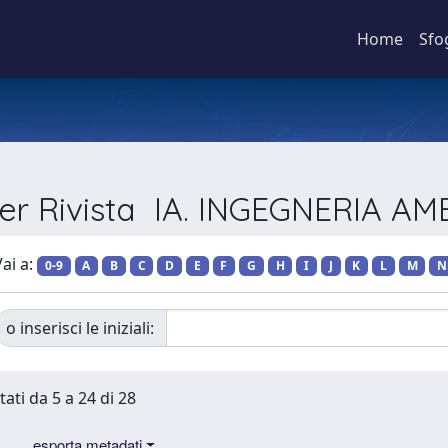
Home
Sfo
per Rivista IA. INGEGNERIA A
ai a:
0-9
A
B
C
D
E
F
G
H
I
J
K
L
M
N
o inserisci le iniziali:
tati da 5 a 24 di 28
esporta metadati