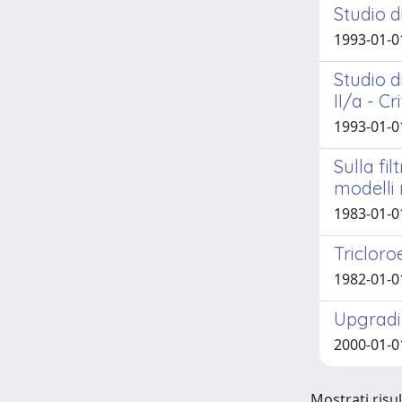
Studio d
1993-01-01
Studio d
II/a - Cr
1993-01-01
Sulla fi
modelli
1983-01-0
Tricloro
1982-01-01
Upgradi
2000-01-01
Mostrati risul