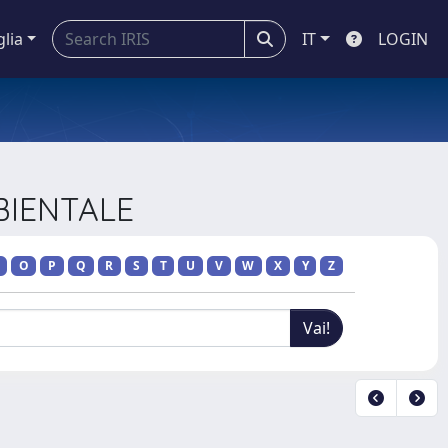
glia
IT
LOGIN
MBIENTALE
O
P
Q
R
S
T
U
V
W
X
Y
Z