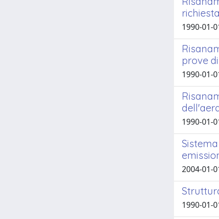
Risaname
richiest
1990-01-01
Risaname
prove d
1990-01-01
Risaname
dell'aer
1990-01-01
Sistema 
emission
2004-01-01
Struttur
1990-01-01