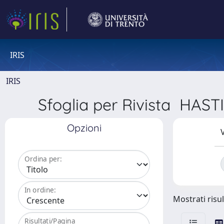
IRIS
IRIS
Sfoglia per Rivista H
Opzioni
V
Ordina per:
In ordine:
Mostrati risul
Risultati/Pagina