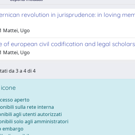
rnican revolution in jurisprudence: in loving me
1 Mattei, Ugo
e of european civil codification and legal scholar
1 Mattei, Ugo
tati da 3 a 4 di 4
 icone
ccesso aperto
onibili sulla rete interna
nibili agli utenti autorizzati
onibili solo agli amministratori
to embargo