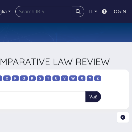
glia
IT
LOGIN
COMPARATIVE LAW REVIEW
O
P
Q
R
S
T
U
V
W
X
Y
Z