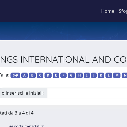
Home
Sfo
ASTINGS INTERNATIONAL AND 
ai a:
0-9
A
B
C
D
E
F
G
H
I
J
K
L
M
N
o inserisci le iniziali:
tati da 3 a 4 di 4
esporta metadati