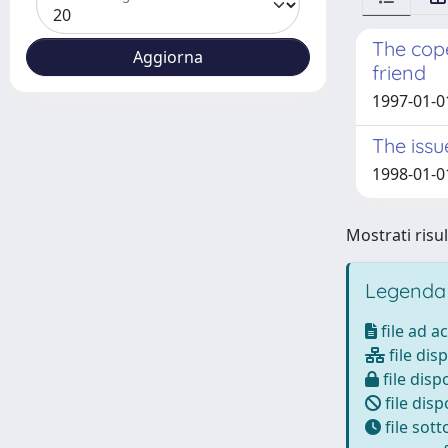
The cope
friend
1997-01-0
The issu
1998-01-0
Mostrati risul
Legenda
file ad a
file disp
file dispo
file disp
file sot