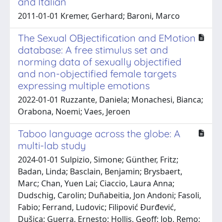
and Italian
2011-01-01 Kremer, Gerhard; Baroni, Marco
The Sexual OBjectification and EMotion
database: A free stimulus set and
norming data of sexually objectified
and non-objectified female targets
expressing multiple emotions
2022-01-01 Ruzzante, Daniela; Monachesi, Bianca;
Orabona, Noemi; Vaes, Jeroen
Taboo language across the globe: A
multi-lab study
2024-01-01 Sulpizio, Simone; Günther, Fritz;
Badan, Linda; Basclain, Benjamin; Brysbaert,
Marc; Chan, Yuen Lai; Ciaccio, Laura Anna;
Dudschig, Carolin; Duñabeitia, Jon Andoni; Fasoli,
Fabio; Ferrand, Ludovic; Filipović Đurđević,
Dušica; Guerra, Ernesto; Hollis, Geoff; Job, Remo;