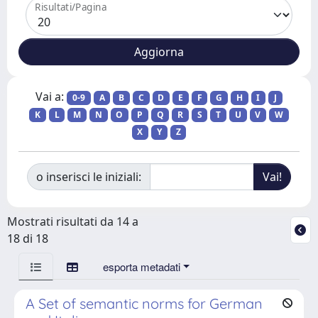
Risultati/Pagina
Vai a:
0-9
A
B
C
D
E
F
G
H
I
J
K
L
M
N
O
P
Q
R
S
T
U
V
W
X
Y
Z
o inserisci le iniziali:
Mostrati risultati da 14 a
18 di 18
esporta metadati
A Set of semantic norms for German