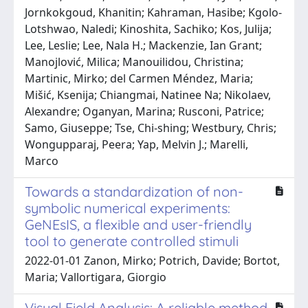
Jornkokgoud, Khanitin; Kahraman, Hasibe; Kgolo-
Lotshwao, Naledi; Kinoshita, Sachiko; Kos, Julija;
Lee, Leslie; Lee, Nala H.; Mackenzie, Ian Grant;
Manojlović, Milica; Manouilidou, Christina;
Martinic, Mirko; del Carmen Méndez, Maria;
Mišić, Ksenija; Chiangmai, Natinee Na; Nikolaev,
Alexandre; Oganyan, Marina; Rusconi, Patrice;
Samo, Giuseppe; Tse, Chi-shing; Westbury, Chris;
Wongupparaj, Peera; Yap, Melvin J.; Marelli,
Marco
Towards a standardization of non-
symbolic numerical experiments:
GeNEsIS, a flexible and user-friendly
tool to generate controlled stimuli
2022-01-01 Zanon, Mirko; Potrich, Davide; Bortot,
Maria; Vallortigara, Giorgio
Visual Field Analysis: A reliable method