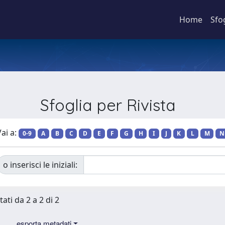
Home
Sfo
Sfoglia per Rivista
ai a:
0-9
A
B
C
D
E
F
G
H
I
J
K
L
M
N
o inserisci le iniziali:
tati da 2 a 2 di 2
esporta metadati