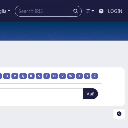
glia
IT
LOGIN
O
P
Q
R
S
T
U
V
W
X
Y
Z