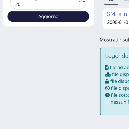
SMEs in
2000-01-01
Mostrati risul
Legenda
file ad a
file disp
file dispo
file disp
file sot
nessun fi