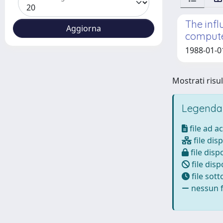
The infl
compute
1988-01-0
Mostrati risul
Legenda
file ad a
file disp
file dispo
file disp
file sot
nessun fi