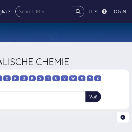
glia
IT
LOGIN
KALISCHE CHEMIE
O
P
Q
R
S
T
U
V
W
X
Y
Z