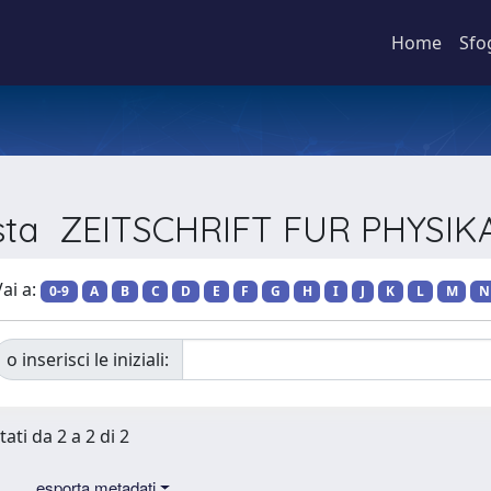
Home
Sfo
vista ZEITSCHRIFT FUR PHYSI
ai a:
0-9
A
B
C
D
E
F
G
H
I
J
K
L
M
N
o inserisci le iniziali:
tati da 2 a 2 di 2
esporta metadati