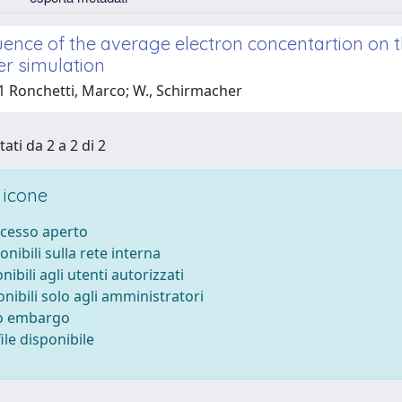
uence of the average electron concentartion on 
r simulation
1 Ronchetti, Marco; W., Schirmacher
tati da 2 a 2 di 2
 icone
ccesso aperto
onibili sulla rete interna
nibili agli utenti autorizzati
onibili solo agli amministratori
to embargo
le disponibile