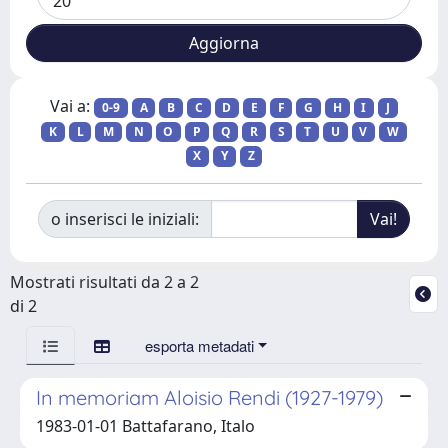
Vai a:
0-9
A
B
C
D
E
F
G
H
I
J
K
L
M
N
O
P
Q
R
S
T
U
V
W
X
Y
Z
o inserisci le iniziali:
Mostrati risultati da 2 a 2
di 2
esporta metadati
In memoriam Aloisio Rendi (1927-1979)
1983-01-01 Battafarano, Italo