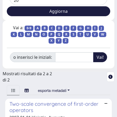
Vai a:
0-9
A
B
C
D
E
F
G
H
I
J
K
L
M
N
O
P
Q
R
S
T
U
V
W
X
Y
Z
o inserisci le iniziali:
Mostrati risultati da 2 a 2
di 2
esporta metadati
Two-scale convergence of first-order
operators