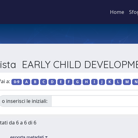
Home
Sfo
Rivista EARLY CHILD DEVELOP
ai a:
0-9
A
B
C
D
E
F
G
H
I
J
K
L
M
N
o inserisci le iniziali:
tati da 6 a 6 di 6
esporta metadati