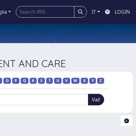
glia
IT
LOGIN
MENT AND CARE
O
P
Q
R
S
T
U
V
W
X
Y
Z