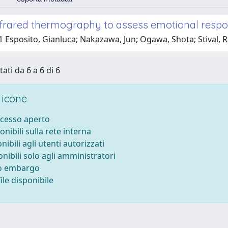
nfrared thermography to assess emotional respo
 Esposito, Gianluca; Nakazawa, Jun; Ogawa, Shota; Stival, R
tati da 6 a 6 di 6
 icone
ccesso aperto
onibili sulla rete interna
nibili agli utenti autorizzati
onibili solo agli amministratori
to embargo
le disponibile