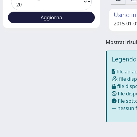
Using i
2015-01-01
Mostrati risul
Legenda
file ad a
file disp
file dispo
file disp
file sot
nessun fi