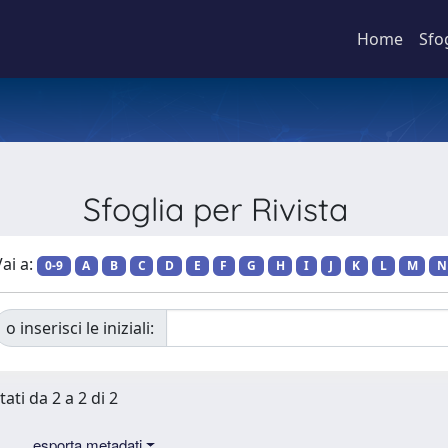
Home
Sfo
Sfoglia per Rivista
ai a:
0-9
A
B
C
D
E
F
G
H
I
J
K
L
M
N
o inserisci le iniziali:
tati da 2 a 2 di 2
esporta metadati