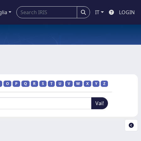
glia
IT
LOGIN
O
P
Q
R
S
T
U
V
W
X
Y
Z