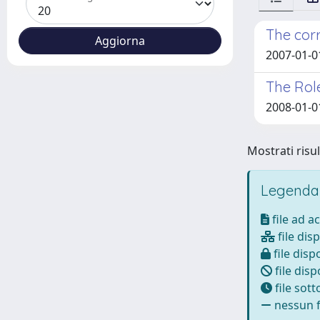
The corr
2007-01-0
The Role
2008-01-0
Mostrati risul
Legenda
file ad a
file disp
file dispo
file disp
file sot
nessun fi