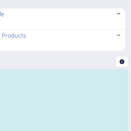
fe
l Products