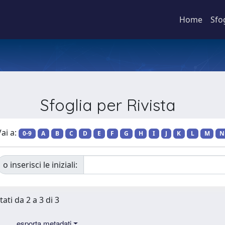
Home
Sfo
Sfoglia per Rivista
ai a:
0-9
A
B
C
D
E
F
G
H
I
J
K
L
M
N
o inserisci le iniziali:
tati da 2 a 3 di 3
esporta metadati