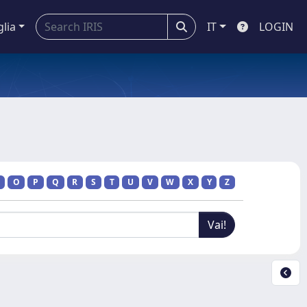
glia
IT
LOGIN
O
P
Q
R
S
T
U
V
W
X
Y
Z