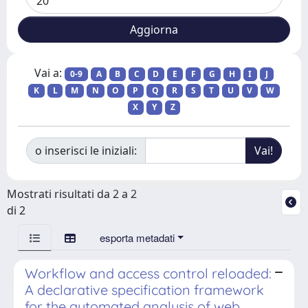
Vai a:
0-9
A
B
C
D
E
F
G
H
I
J
K
L
M
N
O
P
Q
R
S
T
U
V
W
X
Y
Z
o inserisci le iniziali:
Mostrati risultati da 2 a 2
di 2
esporta metadati
Workflow and access control reloaded:
A declarative specification framework
for the automated analysis of web