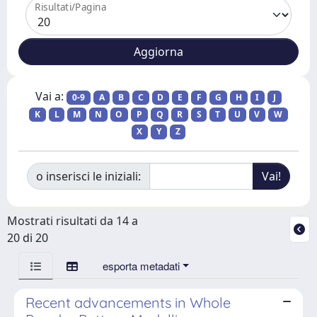
Risultati/Pagina
Vai a:
0-9
A
B
C
D
E
F
G
H
I
J
K
L
M
N
O
P
Q
R
S
T
U
V
W
X
Y
Z
o inserisci le iniziali:
Mostrati risultati da 14 a
20 di 20
esporta metadati
Recent advancements in Whole