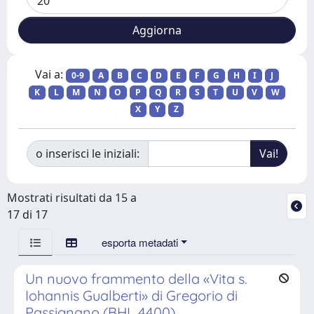
Vai a:
0-9
A
B
C
D
E
F
G
H
I
J
K
L
M
N
O
P
Q
R
S
T
U
V
W
X
Y
Z
o inserisci le iniziali:
Mostrati risultati da 15 a
17 di 17
esporta metadati
Un nuovo frammento della «Vita s.
Iohannis Gualberti» di Gregorio di
Passignano (BHL 4400)