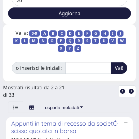
Vai a:
0-9
A
B
C
D
E
F
G
H
I
J
K
L
M
N
O
P
Q
R
S
T
U
V
W
X
Y
Z
o inserisci le iniziali:
Mostrati risultati da 2 a 21
di 33
esporta metadati
Appunti in tema di recesso da societÓ
scissa quotata in borsa