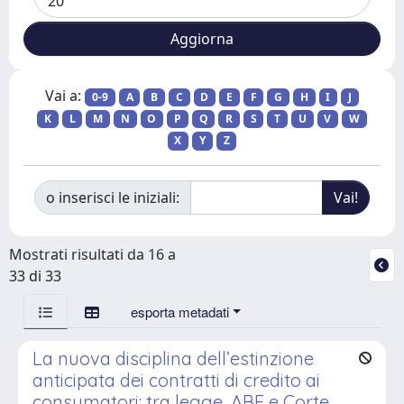
Vai a:
0-9
A
B
C
D
E
F
G
H
I
J
K
L
M
N
O
P
Q
R
S
T
U
V
W
X
Y
Z
o inserisci le iniziali:
Mostrati risultati da 16 a
33 di 33
esporta metadati
La nuova disciplina dell’estinzione
anticipata dei contratti di credito ai
consumatori: tra legge, ABF e Corte