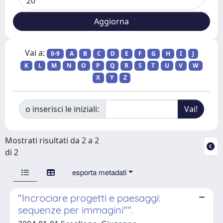
Vai a:
0-9
A
B
C
D
E
F
G
H
I
J
K
L
M
N
O
P
Q
R
S
T
U
V
W
X
Y
Z
o inserisci le iniziali:
Mostrati risultati da 2 a 2
di 2
esporta metadati
"Incrociare progetti e paesaggi:
sequenze per immagini"".