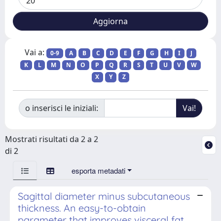
Vai a:
0-9
A
B
C
D
E
F
G
H
I
J
K
L
M
N
O
P
Q
R
S
T
U
V
W
X
Y
Z
o inserisci le iniziali:
Mostrati risultati da 2 a 2
di 2
esporta metadati
Sagittal diameter minus subcutaneous
thickness. An easy-to-obtain
parameter that improves visceral fat