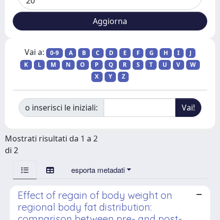
Vai a:
0-9
A
B
C
D
E
F
G
H
I
J
K
L
M
N
O
P
Q
R
S
T
U
V
W
X
Y
Z
o inserisci le iniziali:
Mostrati risultati da 1 a 2
di 2
esporta metadati
Effect of regain of body weight on
regional body fat distribution:
comparison between pre- and post-