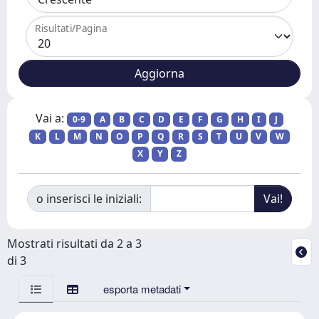
Risultati/Pagina
Vai a:
0-9
A
B
C
D
E
F
G
H
I
J
K
L
M
N
O
P
Q
R
S
T
U
V
W
X
Y
Z
o inserisci le iniziali:
Mostrati risultati da 2 a 3
di 3
esporta metadati