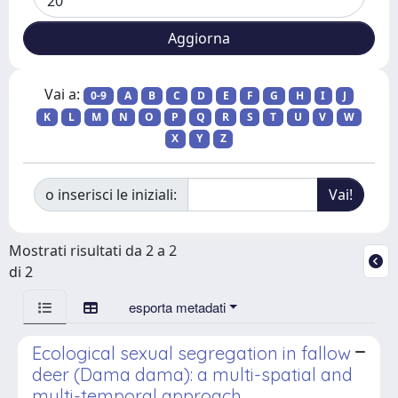
Vai a:
0-9
A
B
C
D
E
F
G
H
I
J
K
L
M
N
O
P
Q
R
S
T
U
V
W
X
Y
Z
o inserisci le iniziali:
Mostrati risultati da 2 a 2
di 2
esporta metadati
Ecological sexual segregation in fallow
deer (Dama dama): a multi-spatial and
multi-temporal approach