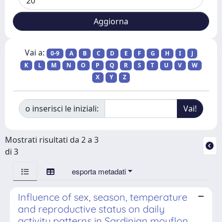
Vai a:
0-9
A
B
C
D
E
F
G
H
I
J
K
L
M
N
O
P
Q
R
S
T
U
V
W
X
Y
Z
o inserisci le iniziali:
Mostrati risultati da 2 a 3
di 3
esporta metadati
Influence of sex, season, temperature
and reproductive status on daily
activity patterns in Sardinian mouflon