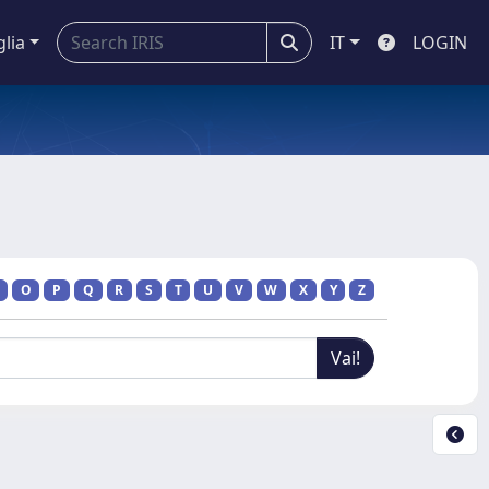
glia
IT
LOGIN
O
P
Q
R
S
T
U
V
W
X
Y
Z