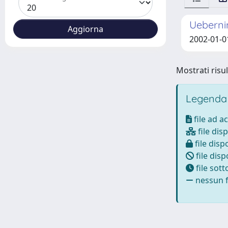
Ueberni
2002-01-01
Mostrati risul
Legenda
file ad a
file disp
file dispo
file disp
file sot
nessun fi