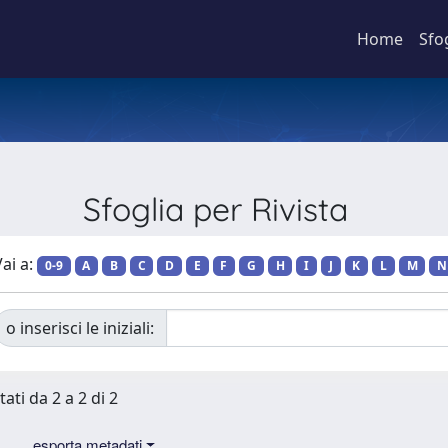
Home
Sfo
Sfoglia per Rivista
ai a:
0-9
A
B
C
D
E
F
G
H
I
J
K
L
M
N
o inserisci le iniziali:
tati da 2 a 2 di 2
esporta metadati