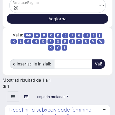
Risultati/Pagina
Vai a:
0-9
A
B
C
D
E
F
G
H
I
J
K
L
M
N
O
P
Q
R
S
T
U
V
W
X
Y
Z
o inserisci le iniziali:
Mostrati risultati da 1 a 1
di 1
esporta metadati
Redefini-la subxecividade feminina: