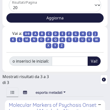
Risultati/Pagina
Vai a:
0-9
A
B
C
D
E
F
G
H
I
J
K
L
M
N
O
P
Q
R
S
T
U
V
W
X
Y
Z
o inserisci le iniziali:
Mostrati risultati da 3 a 3
di 3
esporta metadati
Molecular Markers of Psychosis Onset: