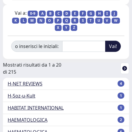
Vai a:
0-9
A
B
C
D
E
F
G
H
I
J
K
L
M
N
O
P
Q
R
S
T
U
V
W
X
Y
Z
o inserisci le iniziali:
Mostrati risultati da 1 a 20
di 215
H-NET REVIEWS
4
H-Soz-u-Kult
1
HABITAT INTERNATIONAL
1
HAEMATOLOGICA
2
HAEMATOLOGICA
6