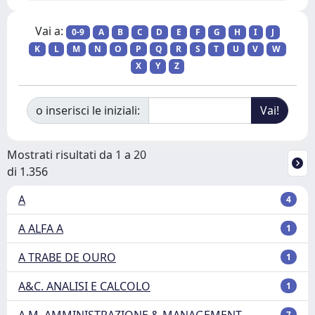
Vai a:
0-9
A
B
C
D
E
F
G
H
I
J
K
L
M
N
O
P
Q
R
S
T
U
V
W
X
Y
Z
o inserisci le iniziali:
Mostrati risultati da 1 a 20
di 1.356
A
4
A ALFA A
1
A TRABE DE OURO
1
A&C. ANALISI E CALCOLO
1
A.M. AMMINISTRAZIONE & MANAGEMENT
7