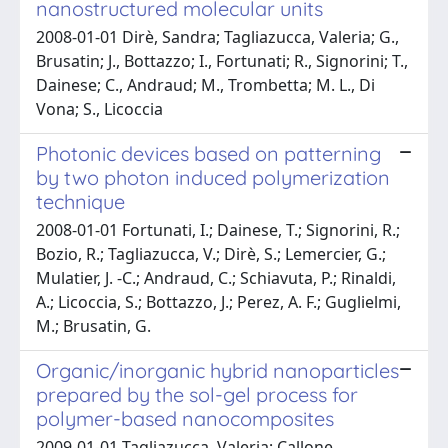
nanostructured molecular units
2008-01-01 Dirè, Sandra; Tagliazucca, Valeria; G.,
Brusatin; J., Bottazzo; I., Fortunati; R., Signorini; T.,
Dainese; C., Andraud; M., Trombetta; M. L., Di
Vona; S., Licoccia
Photonic devices based on patterning
by two photon induced polymerization
technique
2008-01-01 Fortunati, I.; Dainese, T.; Signorini, R.;
Bozio, R.; Tagliazucca, V.; Dirè, S.; Lemercier, G.;
Mulatier, J. -C.; Andraud, C.; Schiavuta, P.; Rinaldi,
A.; Licoccia, S.; Bottazzo, J.; Perez, A. F.; Guglielmi,
M.; Brusatin, G.
Organic/inorganic hybrid nanoparticles
prepared by the sol-gel process for
polymer-based nanocomposites
2009-01-01 Tagliazucca, Valeria; Callone,