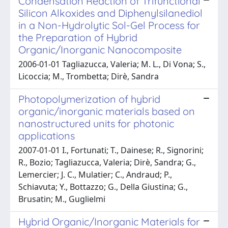
Condensation Reaction of Trifunctional
Silicon Alkoxides and Diphenylsilanediol
in a Non-Hydrolytic Sol-Gel Process for
the Preparation of Hybrid
Organic/Inorganic Nanocomposite
2006-01-01 Tagliazucca, Valeria; M. L., Di Vona; S.,
Licoccia; M., Trombetta; Dirè, Sandra
Photopolymerization of hybrid
organic/inorganic materials based on
nanostructured units for photonic
applications
2007-01-01 I., Fortunati; T., Dainese; R., Signorini;
R., Bozio; Tagliazucca, Valeria; Dirè, Sandra; G.,
Lemercier; J. C., Mulatier; C., Andraud; P.,
Schiavuta; Y., Bottazzo; G., Della Giustina; G.,
Brusatin; M., Guglielmi
Hybrid Organic/Inorganic Materials for