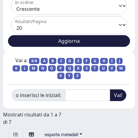
In ordine:
Risultati/Pagina
Vai a:
0-9
A
B
C
D
E
F
G
H
I
J
K
L
M
N
O
P
Q
R
S
T
U
V
W
X
Y
Z
o inserisci le iniziali:
Mostrati risultati da 1 a 7
di 7
esporta metadati