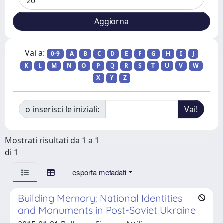
Vai a:
0-9
A
B
C
D
E
F
G
H
I
J
K
L
M
N
O
P
Q
R
S
T
U
V
W
X
Y
Z
o inserisci le iniziali:
Mostrati risultati da 1 a 1
di 1
esporta metadati
Building Memory: National Identities
and Monuments in Post-Soviet Ukraine