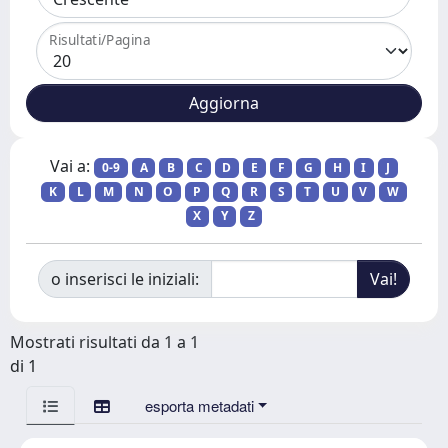
Risultati/Pagina
Vai a:
0-9
A
B
C
D
E
F
G
H
I
J
K
L
M
N
O
P
Q
R
S
T
U
V
W
X
Y
Z
o inserisci le iniziali:
Mostrati risultati da 1 a 1
di 1
esporta metadati