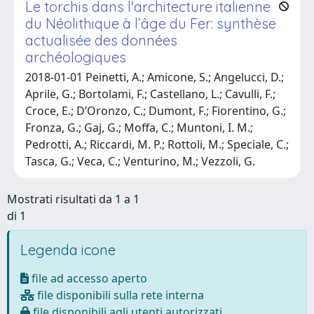
Le torchis dans l'architecture italienne
du Néolithique à l’âge du Fer: synthèse
actualisée des données
archéologiques
2018-01-01 Peinetti, A.; Amicone, S.; Angelucci, D.;
Aprile, G.; Bortolami, F.; Castellano, L.; Cavulli, F.;
Croce, E.; D’Oronzo, C.; Dumont, F.; Fiorentino, G.;
Fronza, G.; Gaj, G.; Moffa, C.; Muntoni, I. M.;
Pedrotti, A.; Riccardi, M. P.; Rottoli, M.; Speciale, C.;
Tasca, G.; Veca, C.; Venturino, M.; Vezzoli, G.
Mostrati risultati da 1 a 1
di 1
Legenda icone
file ad accesso aperto
file disponibili sulla rete interna
file disponibili agli utenti autorizzati