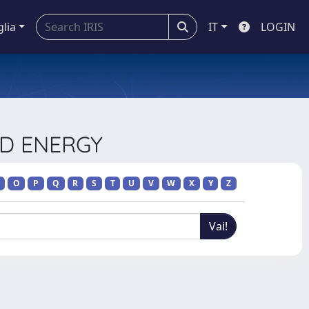
glia
IT
LOGIN
ND ENERGY
O
P
Q
R
S
T
U
V
W
X
Y
Z