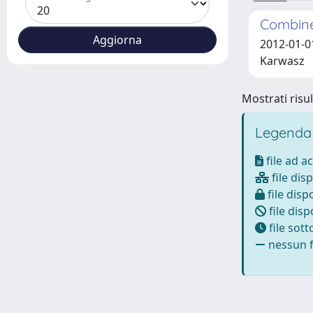
Combined
2012-01-01
Karwasz
Mostrati risul
Legenda
file ad a
file disp
file dispo
file disp
file sot
nessun fi