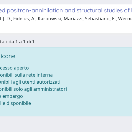
 positron-annihilation and structural studies of
 J. D., Fidelus; A., Karbowski; Mariazzi, Sebastiano; E., Wer
tati da 1 a 1 di 1
 icone
ccesso aperto
onibili sulla rete interna
nibili agli utenti autorizzati
onibili solo agli amministratori
to embargo
le disponibile