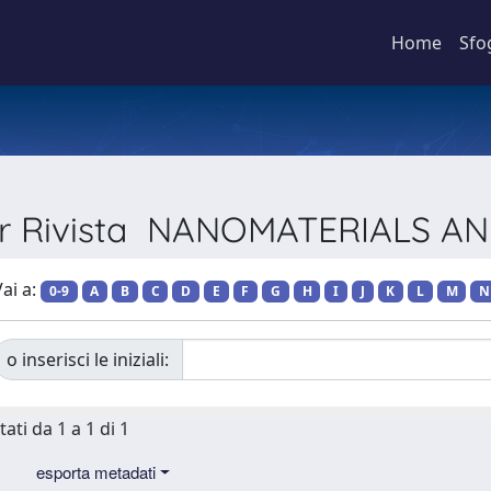
Home
Sfo
per Rivista NANOMATERIALS A
ai a:
0-9
A
B
C
D
E
F
G
H
I
J
K
L
M
N
o inserisci le iniziali:
tati da 1 a 1 di 1
esporta metadati