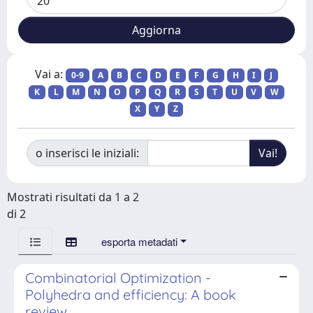
Vai a:
0-9
A
B
C
D
E
F
G
H
I
J
K
L
M
N
O
P
Q
R
S
T
U
V
W
X
Y
Z
o inserisci le iniziali:
Mostrati risultati da 1 a 2
di 2
esporta metadati
Combinatorial Optimization -
Polyhedra and efficiency: A book
review