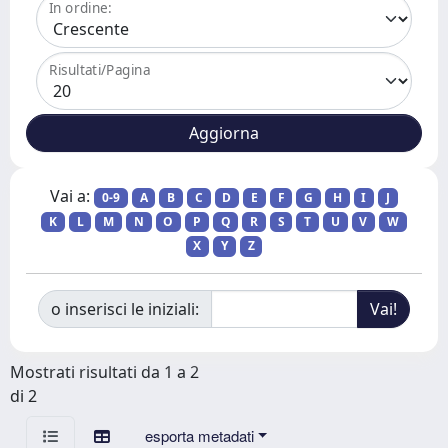
In ordine:
Risultati/Pagina
Vai a:
0-9
A
B
C
D
E
F
G
H
I
J
K
L
M
N
O
P
Q
R
S
T
U
V
W
X
Y
Z
o inserisci le iniziali:
Mostrati risultati da 1 a 2
di 2
esporta metadati