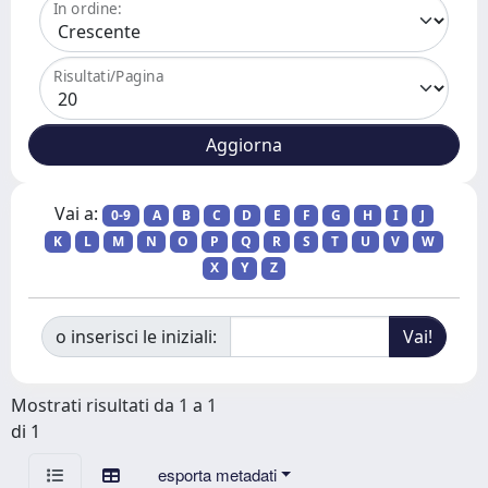
In ordine:
Risultati/Pagina
Vai a:
0-9
A
B
C
D
E
F
G
H
I
J
K
L
M
N
O
P
Q
R
S
T
U
V
W
X
Y
Z
o inserisci le iniziali:
Mostrati risultati da 1 a 1
di 1
esporta metadati